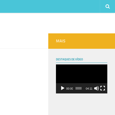
MAIS
DESTAQUES DE VÍDEO
Tocador
de
vídeo
00:00
04:11