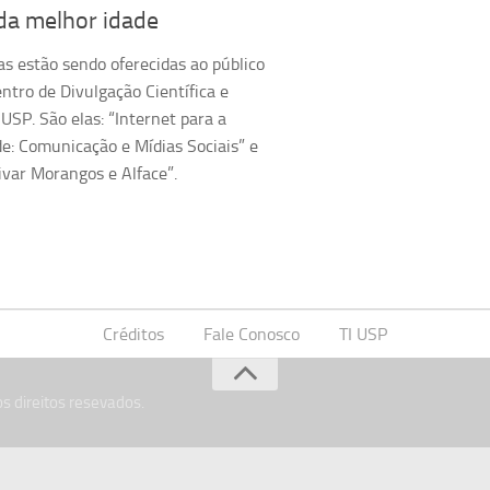
da melhor idade
as estão sendo oferecidas ao público
ntro de Divulgação Científica e
 USP. São elas: “Internet para a
e: Comunicação e Mídias Sociais” e
var Morangos e Alface”.
Créditos
Fale Conosco
TI USP
s direitos resevados.