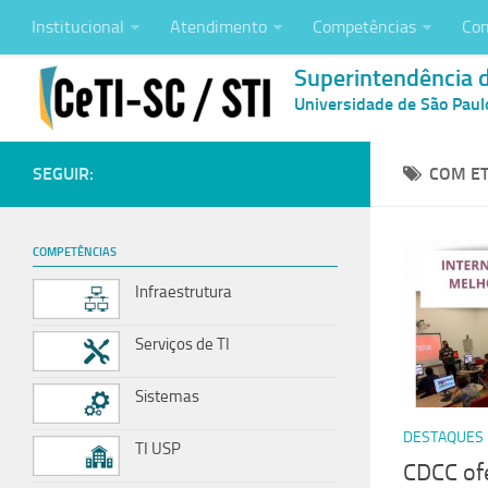
Institucional
Atendimento
Competências
Con
Superintendência 
Universidade de São Paul
SEGUIR:
COM ET
COMPETÊNCIAS
Infraestrutura
Serviços de TI
Sistemas
DESTAQUES
TI USP
CDCC ofe