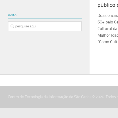
público 
Duas oficin
BUSCA
60+ pelo Ce
Cultural da
Melhor Idad
“Como Culti
Centro de Tecnologia da Informação de São Carlos © 2026. Todos o