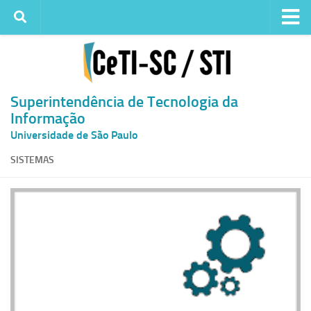
Institucional
Quem somos
Histórico
Superintendência de Tecnologia da
Informação
Metas e ações
Universidade de São Paulo
Superintendência de TI
SISTEMAS
Atendimento
Solicitar um serviço
Atendimento ao Usuário
Serviços
Reserva de espaços físicos
Competências
Infraestrutura