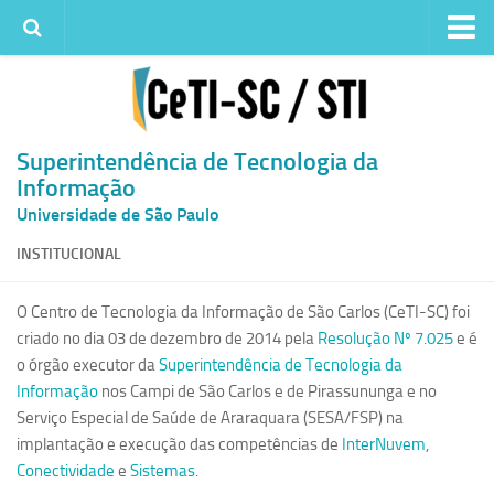
Institucional
Quem somos
Histórico
Superintendência de Tecnologia da
Informação
Metas e ações
Universidade de São Paulo
Superintendência de TI
INSTITUCIONAL
Atendimento
Solicitar um serviço
O Centro de Tecnologia da Informação de São Carlos (CeTI-SC) foi
criado no dia 03 de dezembro de 2014 pela
Atendimento ao Usuário
Resolução Nº 7.025
e é
o órgão executor da
Superintendência de Tecnologia da
Serviços
Informação
nos Campi de São Carlos e de Pirassununga e no
Reserva de espaços físicos
Serviço Especial de Saúde de Araraquara (SESA/FSP) na
implantação e execução das competências de
InterNuvem
,
Competências
Conectividade
e
Sistemas
.
Infraestrutura