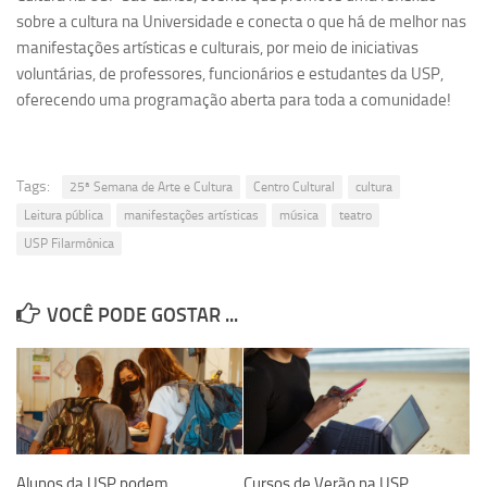
sobre a cultura na Universidade e conecta o que há de melhor nas
Serviços
manifestações artísticas e culturais, por meio de iniciativas
Sistemas
voluntárias, de professores, funcionários e estudantes da USP,
oferecendo uma programação aberta para toda a comunidade!
Contato
Localização
Tags:
25ª Semana de Arte e Cultura
Centro Cultural
cultura
Leitura pública
manifestações artísticas
música
teatro
USP Filarmônica
VOCÊ PODE GOSTAR ...
Alunos da USP podem
Cursos de Verão na USP