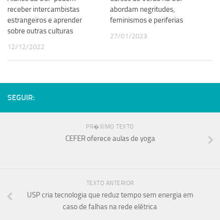
receber intercambistas
abordam negritudes,
estrangeiros e aprender
feminismos e periferias
sobre outras culturas
27/01/2023
12/12/2022
SEGUIR:
PR�XIMO TEXTO
CEFER oferece aulas de yoga
TEXTO ANTERIOR
USP cria tecnologia que reduz tempo sem energia em
caso de falhas na rede elétrica