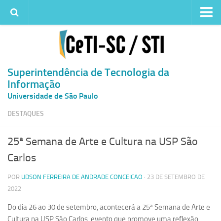
Institucional
Quem somos
Histórico
Superintendência de Tecnologia da
Informação
Metas e ações
Universidade de São Paulo
Superintendência de TI
DESTAQUES
Atendimento
Solicitar um serviço
25ª Semana de Arte e Cultura na USP São
Atendimento ao Usuário
Carlos
Serviços
POR
UDSON FERREIRA DE ANDRADE CONCEICAO
· 23 DE SETEMBRO DE
Reserva de espaços físicos
2022
Competências
Do dia 26 ao 30 de setembro, acontecerá a 25ª Semana de Arte e
Infraestrutura
Cultura na USP São Carlos, evento que promove uma reflexão