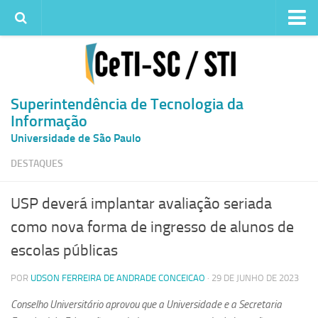
Institucional
Quem somos
Histórico
Superintendência de Tecnologia da
Informação
Metas e ações
Universidade de São Paulo
Superintendência de TI
DESTAQUES
Atendimento
Solicitar um serviço
USP deverá implantar avaliação seriada
Atendimento ao Usuário
como nova forma de ingresso de alunos de
Serviços
escolas públicas
Reserva de espaços físicos
POR
UDSON FERREIRA DE ANDRADE CONCEICAO
· 29 DE JUNHO DE 2023
Competências
Conselho Universitário aprovou que a Universidade e a Secretaria
Infraestrutura