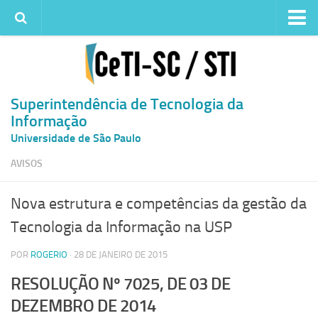
Institucional
Quem somos
Histórico
Superintendência de Tecnologia da
Informação
Metas e ações
Universidade de São Paulo
Superintendência de TI
AVISOS
Atendimento
Solicitar um serviço
Nova estrutura e competências da gestão da
Atendimento ao Usuário
Tecnologia da Informação na USP
Serviços
POR
ROGERIO
· 28 DE JANEIRO DE 2015
Reserva de espaços físicos
RESOLUÇÃO Nº 7025, DE 03 DE
Competências
DEZEMBRO DE 2014
Infraestrutura