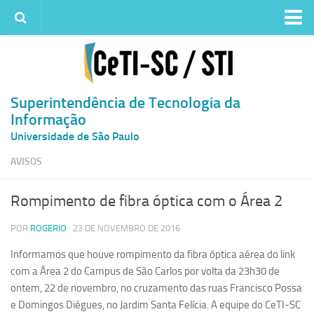
Institucional
Quem somos
Histórico
Superintendência de Tecnologia da
Informação
Metas e ações
Universidade de São Paulo
Superintendência de TI
AVISOS
Atendimento
Solicitar um serviço
Rompimento de fibra óptica com o Área 2
Atendimento ao Usuário
POR
ROGERIO
· 23 DE NOVEMBRO DE 2016
Serviços
Informamos que houve rompimento da fibra óptica aérea do link
Reserva de espaços físicos
com a Área 2 do Campus de São Carlos por volta da 23h30 de
Competências
ontem, 22 de novembro, no cruzamento das ruas Francisco Possa
e Domingos Diégues, no Jardim Santa Felícia. A equipe do CeTI-SC
Infraestrutura