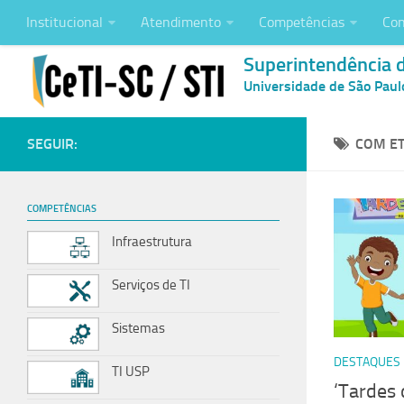
Institucional
Atendimento
Competências
Con
Superintendência 
Universidade de São Paul
SEGUIR:
COM ET
COMPETÊNCIAS
Infraestrutura
Serviços de TI
Sistemas
DESTAQUES
TI USP
‘Tardes