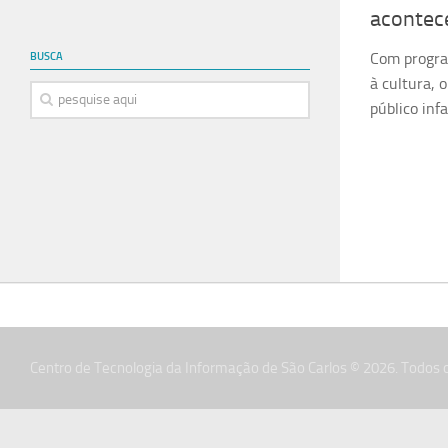
acontec
Com program
BUSCA
à cultura, 
público inf
Centro de Tecnologia da Informação de São Carlos © 2026. Todos o