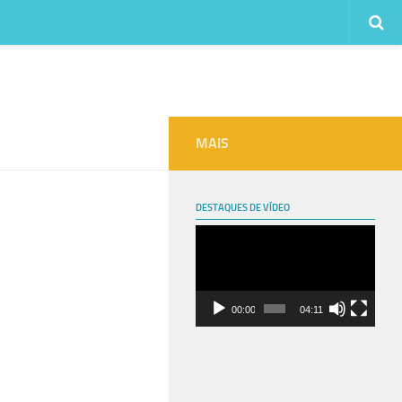
MAIS
DESTAQUES DE VÍDEO
Tocador
de
vídeo
00:00
04:11