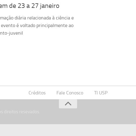
em de 23 a 27 janeiro
ação diária relacionada à ciência e
o evento é voltado principalmente ao
anto-juvenil
Créditos
Fale Conosco
TI USP
s direitos resevados.