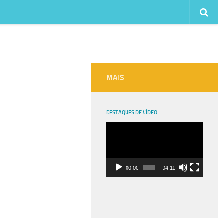
MAIS
DESTAQUES DE VÍDEO
Tocador
de
vídeo
00:00
04:11