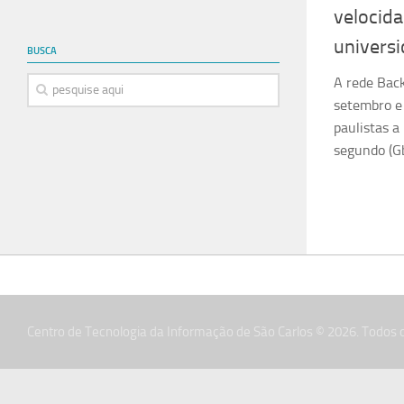
velocida
universi
BUSCA
A rede Back
setembro e 
paulistas a
segundo (G
Centro de Tecnologia da Informação de São Carlos © 2026. Todos o