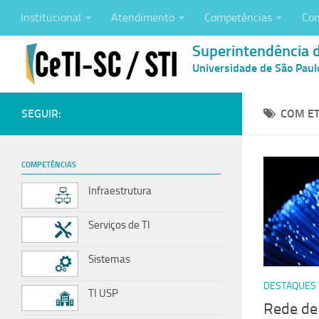
Institucional
Atendimento
Competências
Con
Superintendência 
Universidade de São Paul
SEGUIR:
COM ET
COMPETÊNCIAS
Infraestrutura
Serviços de TI
Sistemas
DESTAQUES
TI USP
Rede de 