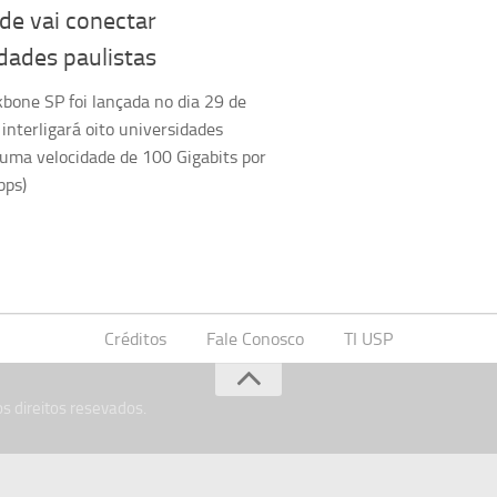
de vai conectar
dades paulistas
bone SP foi lançada no dia 29 de
interligará oito universidades
 uma velocidade de 100 Gigabits por
bps)
Créditos
Fale Conosco
TI USP
s direitos resevados.