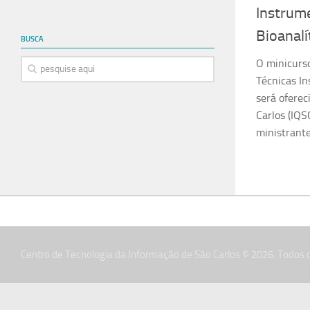
Instrume
Bioanalí
BUSCA
O minicurso
Técnicas In
será oferec
Carlos (IQS
ministrante
Centro de Tecnologia da Informação de São Carlos © 2026. Todos o