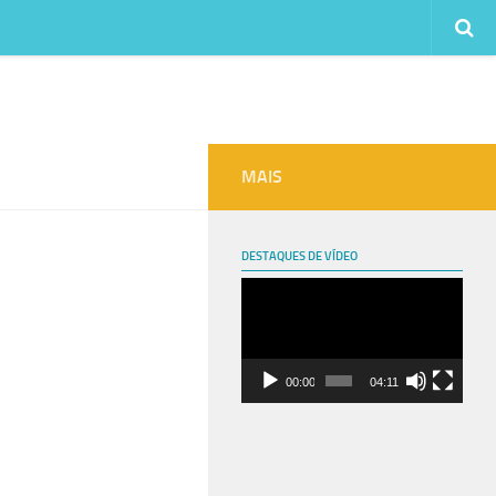
MAIS
DESTAQUES DE VÍDEO
Tocador
de
vídeo
00:00
04:11