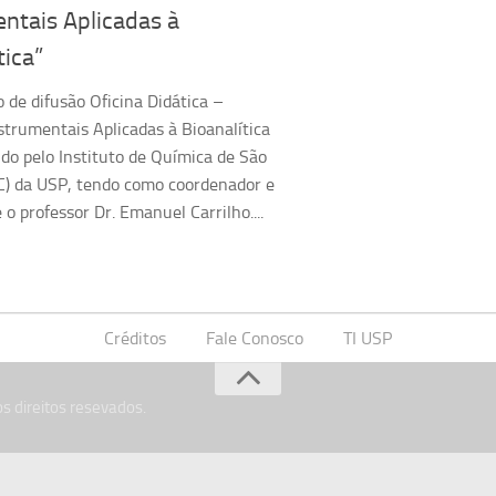
ntais Aplicadas à
tica”
 de difusão Oficina Didática –
strumentais Aplicadas à Bioanalítica
ido pelo Instituto de Química de São
C) da USP, tendo como coordenador e
 o professor Dr. Emanuel Carrilho....
Créditos
Fale Conosco
TI USP
s direitos resevados.