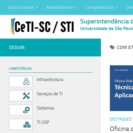
Institucional
Atendimento
Competências
Con
Superintendência 
Universidade de São Paul
SEGUIR:
COM ET
COMPETÊNCIAS
Infraestrutura
Serviços de TI
Sistemas
DESTAQUES
TI USP
Oficina 