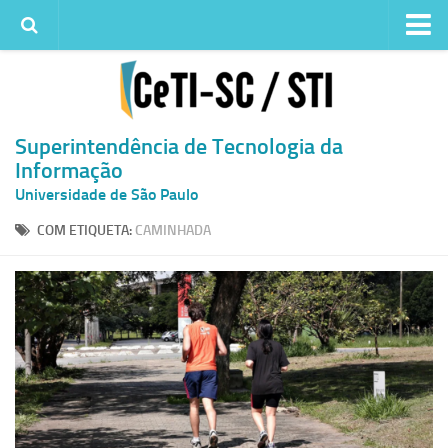
Institucional
Quem somos
Histórico
Superintendência de Tecnologia da
Informação
Metas e ações
Universidade de São Paulo
Superintendência de TI
COM ETIQUETA:
CAMINHADA
Atendimento
Solicitar um serviço
Atendimento ao Usuário
Serviços
Reserva de espaços físicos
Competências
Infraestrutura