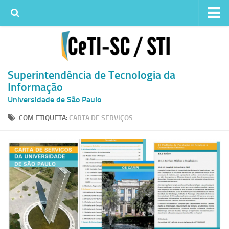
Institucional
Quem somos
Histórico
Superintendência de Tecnologia da
Informação
Metas e ações
Universidade de São Paulo
Superintendência de TI
COM ETIQUETA:
CARTA DE SERVIÇOS
Atendimento
Solicitar um serviço
Atendimento ao Usuário
Serviços
Reserva de espaços físicos
Competências
Infraestrutura