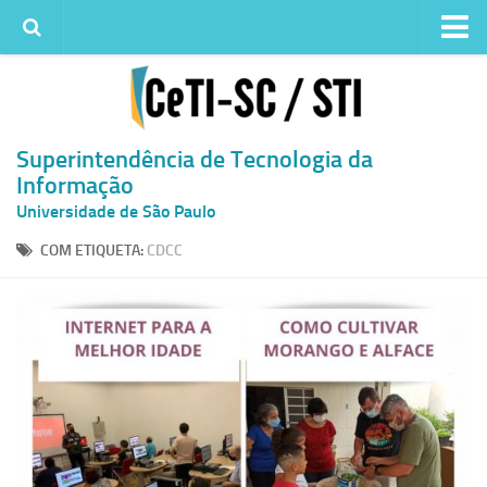
Institucional
Quem somos
Histórico
Superintendência de Tecnologia da
Informação
Metas e ações
Universidade de São Paulo
Superintendência de TI
COM ETIQUETA:
CDCC
Atendimento
Solicitar um serviço
Atendimento ao Usuário
Serviços
Reserva de espaços físicos
Competências
Infraestrutura