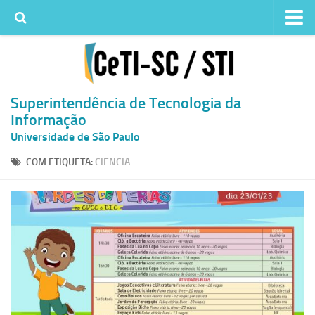
Institucional
Quem somos
Histórico
Superintendência de Tecnologia da
Informação
Metas e ações
Universidade de São Paulo
Superintendência de TI
COM ETIQUETA:
CIENCIA
Atendimento
Solicitar um serviço
Atendimento ao Usuário
Serviços
Reserva de espaços físicos
Competências
Infraestrutura