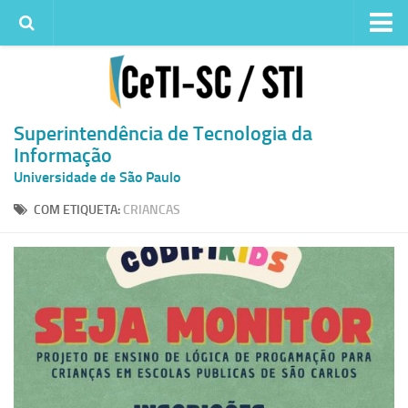
Institucional
Quem somos
Histórico
Superintendência de Tecnologia da
Informação
Metas e ações
Universidade de São Paulo
Superintendência de TI
COM ETIQUETA:
CRIANCAS
Atendimento
Solicitar um serviço
Atendimento ao Usuário
Serviços
Reserva de espaços físicos
Competências
Infraestrutura