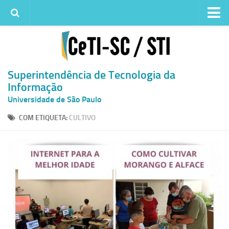
Institucional
Quem somos
Histórico
Superintendência de Tecnologia da
Informação
Metas e ações
Universidade de São Paulo
Superintendência de TI
COM ETIQUETA:
CULTIVO
Atendimento
Solicitar um serviço
Atendimento ao Usuário
Serviços
Reserva de espaços físicos
Competências
Infraestrutura