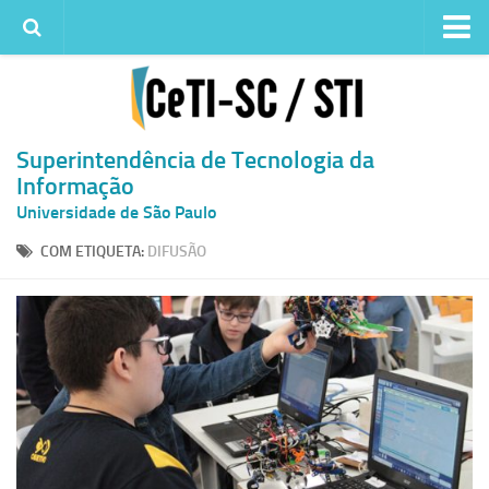
Institucional
Quem somos
Histórico
Superintendência de Tecnologia da
Informação
Metas e ações
Universidade de São Paulo
Superintendência de TI
COM ETIQUETA:
DIFUSÃO
Atendimento
Solicitar um serviço
Atendimento ao Usuário
Serviços
Reserva de espaços físicos
Competências
Infraestrutura