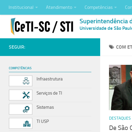
Institucional
Atendimento
Competências
Con
Superintendência 
Universidade de São Paul
SEGUIR:
COM ET
COMPETÊNCIAS
Infraestrutura
Serviços de TI
Sistemas
DESTAQUES
TI USP
De São C