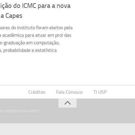
ição do ICMC para a nova
da Capes
sores do Instituto foram eleitos pela
 acadêmica para atuar em prol das
ós-graduação em computação,
 probabilidade e estatística
Créditos
Fale Conosco
TI USP
s direitos resevados.