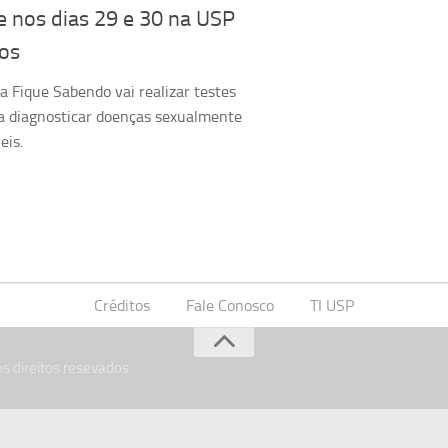
e nos dias 29 e 30 na USP
los
 Fique Sabendo vai realizar testes
ra diagnosticar doenças sexualmente
eis.
Créditos
Fale Conosco
TI USP
s direitos resevados.