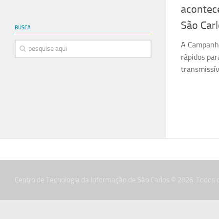
acontec
São Car
BUSCA
A Campanha
rápidos pa
transmissív
Centro de Tecnologia da Informação de São Carlos © 2026. Todos o