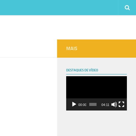
MAIS
DESTAQUES DE VÍDEO
Tocador
de
vídeo
00:00
04:11