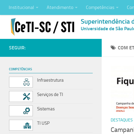
Institucional
Atendimento
Competências
Con
Superintendência 
Universidade de São Paul
SEGUIR:
COM ET
COMPETÊNCIAS
Infraestrutura
Serviços de TI
Sistemas
DESTAQUES
TI USP
Campanh