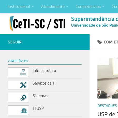
Institucional
Atendimento
Competências
Con
Superintendência 
Universidade de São Paul
SEGUIR:
COM ET
COMPETÊNCIAS
Infraestrutura
Serviços de TI
Sistemas
DESTAQUES
TI USP
USP de 