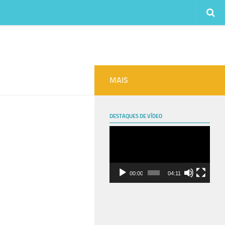
MAIS
DESTAQUES DE VÍDEO
Tocador
de
vídeo
00:00
04:11