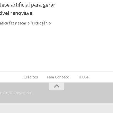
tese artificial para gerar
ível renovável
ética faz nascer o “Hidrogênio
Créditos
Fale Conosco
TI USP
s direitos resevados.