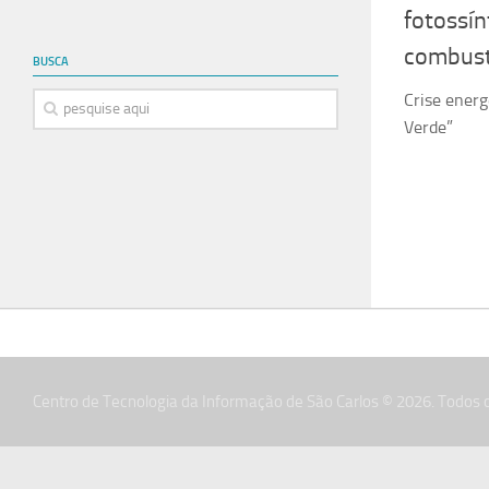
fotossín
combust
BUSCA
Crise energ
Verde”
Centro de Tecnologia da Informação de São Carlos © 2026. Todos o