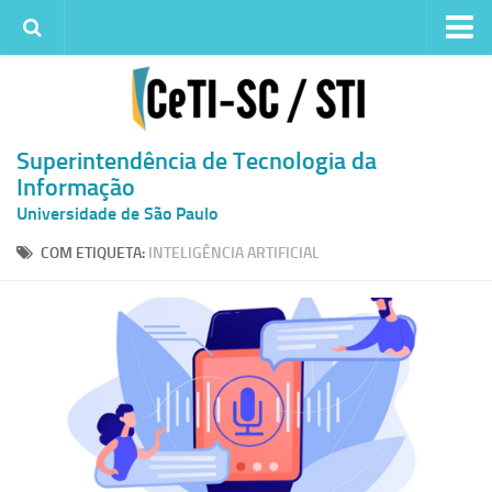
Institucional
Quem somos
Histórico
Superintendência de Tecnologia da
Informação
Metas e ações
Universidade de São Paulo
Superintendência de TI
COM ETIQUETA:
INTELIGÊNCIA ARTIFICIAL
Atendimento
Solicitar um serviço
Atendimento ao Usuário
Serviços
Reserva de espaços físicos
Competências
Infraestrutura