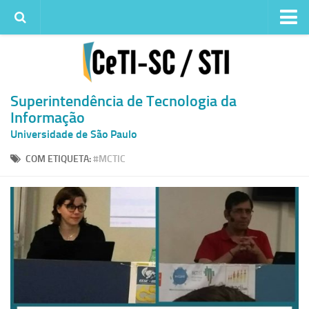
Institucional
Quem somos
Histórico
Superintendência de Tecnologia da
Informação
Metas e ações
Universidade de São Paulo
Superintendência de TI
COM ETIQUETA:
#MCTIC
Atendimento
Solicitar um serviço
Atendimento ao Usuário
Serviços
Reserva de espaços físicos
Competências
Infraestrutura