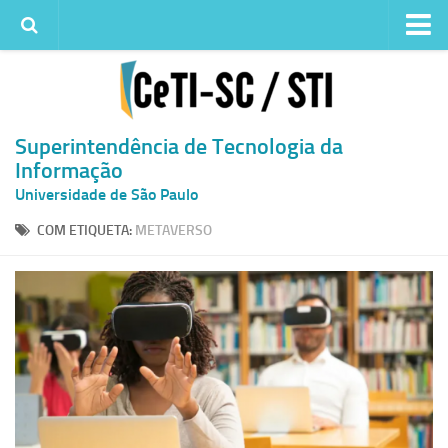
Institucional
Quem somos
Histórico
Superintendência de Tecnologia da
Informação
Metas e ações
Universidade de São Paulo
Superintendência de TI
COM ETIQUETA:
METAVERSO
Atendimento
Solicitar um serviço
Atendimento ao Usuário
Serviços
Reserva de espaços físicos
Competências
Infraestrutura