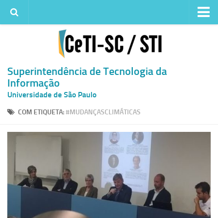
Institucional
Quem somos
Histórico
Superintendência de Tecnologia da
Informação
Metas e ações
Universidade de São Paulo
Superintendência de TI
COM ETIQUETA:
#MUDANÇASCLIMÁTICAS
Atendimento
Solicitar um serviço
Atendimento ao Usuário
Serviços
Reserva de espaços físicos
Competências
Infraestrutura