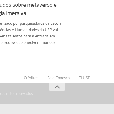
tudos sobre metaverso e
ia imersiva
nizado por pesquisadores da Escola
Ciências e Humanidades da USP vai
vens talentos para a entrada em
e pesquisa que envolvem mundos
Créditos
Fale Conosco
TI USP
s direitos resevados.