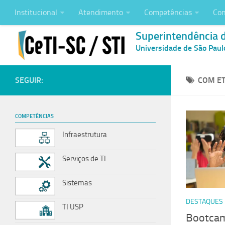
Institucional
Atendimento
Competências
Con
Superintendência 
Universidade de São Paul
SEGUIR:
COM ET
COMPETÊNCIAS
Infraestrutura
Serviços de TI
Sistemas
DESTAQUES
TI USP
Bootcam