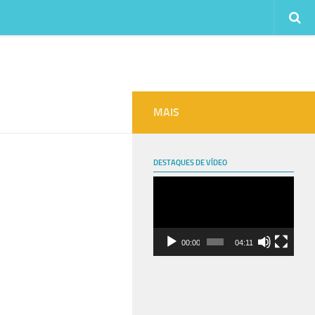
MAIS
DESTAQUES DE VÍDEO
Tocador
de
vídeo
00:00
04:11