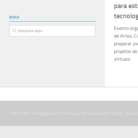
para es
tecnolog
BUSCA
Evento orga
de Artes, 
preparar jo
projetos d
virtuais
Centro de Tecnologia da Informação de São Carlos © 2026. Todos o