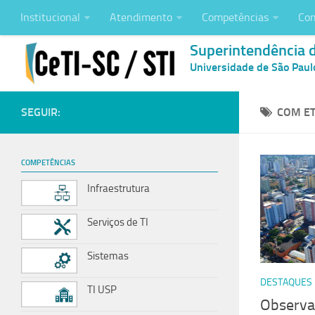
Institucional
Atendimento
Competências
Con
Superintendência 
Universidade de São Paul
SEGUIR:
COM ET
COMPETÊNCIAS
Infraestrutura
Serviços de TI
Sistemas
DESTAQUES
TI USP
Observat