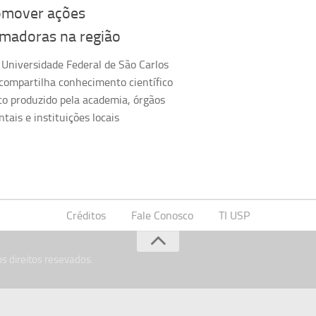
omover ações
rmadoras na região
 Universidade Federal de São Carlos
compartilha conhecimento científico
co produzido pela academia, órgãos
ais e instituições locais
Créditos
Fale Conosco
TI USP
s direitos resevados.