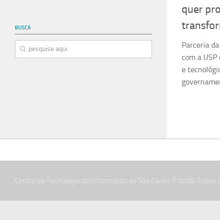
quer pr
transfo
BUSCA
Parceria da
com a USP 
e tecnológi
governament
Centro de Tecnologia da Informação de São Carlos © 2026. Todos o