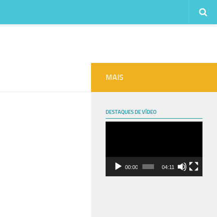
MAIS
DESTAQUES DE VÍDEO
Tocador
de
vídeo
00:00
04:11