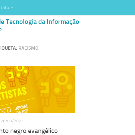
tato
de Tecnologia da Informação
o
IQUETA:
RACISMO
28/03/2023
to negro evangélico