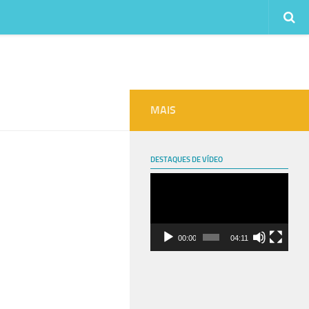
MAIS
DESTAQUES DE VÍDEO
Tocador
de
vídeo
00:00
04:11