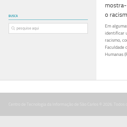
mostra-s
o racis
BUSCA
Em algumas 
identificar
racismo, c
Faculdade d
Humanas (
Centro de Tecnologia da Informação de São Carlos © 2026. Todos o