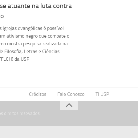
e atuante na luta contra
mo
igrejas evangélicas é possível
 um ativismo negro que combate o
omo mostra pesquisa realizada na
e Filosofia, Letras e Ciências
FFLCH) da USP
Créditos
Fale Conosco
TI USP
s direitos resevados.