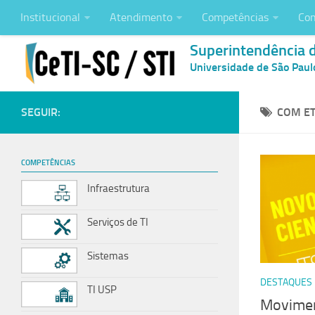
Institucional
Atendimento
Competências
Con
Superintendência 
Universidade de São Paul
SEGUIR:
COM ET
COMPETÊNCIAS
Infraestrutura
Serviços de TI
Sistemas
DESTAQUES
TI USP
Movimen