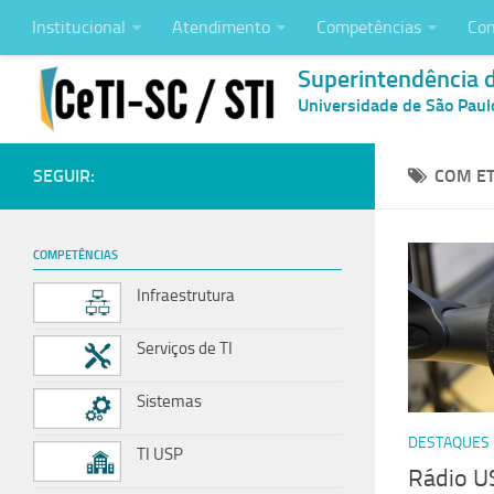
Institucional
Atendimento
Competências
Con
Superintendência 
Universidade de São Paul
SEGUIR:
COM ET
COMPETÊNCIAS
Infraestrutura
Serviços de TI
Sistemas
DESTAQUES
TI USP
Rádio US