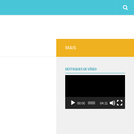
MAIS
DESTAQUES DE VÍDEO
Tocador
de
vídeo
00:00
04:11