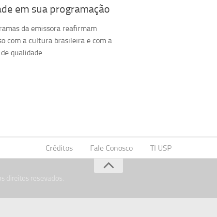
dade em sua programação
ramas da emissora reafirmam
 com a cultura brasileira e com a
 de qualidade
Créditos
Fale Conosco
TI USP
s direitos resevados.