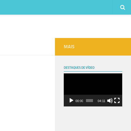
MAIS
DESTAQUES DE VÍDEO
Tocador
de
vídeo
00:00
04:11