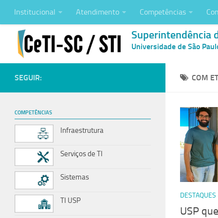
Institucional
Atendimento
Competências
Con
Superintendência 
Universidade de São Paul
SEGUIR:
COM ET
COMPETÊNCIAS
Infraestrutura
Serviços de TI
Sistemas
DESTAQUES
TI USP
USP que