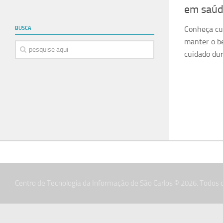
em saúd
Conheça cu
BUSCA
manter o b
cuidado du
Centro de Tecnologia da Informação de São Carlos © 2026. Todos o