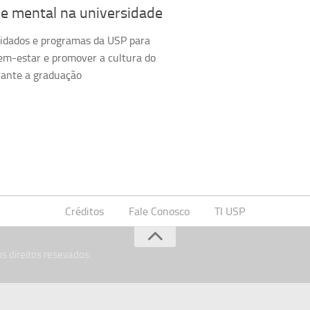
e mental na universidade
idados e programas da USP para
em-estar e promover a cultura do
rante a graduação
Créditos
Fale Conosco
TI USP
s direitos resevados.