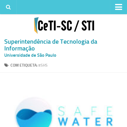
Institucional
Quem somos
Histórico
Superintendência de Tecnologia da
Informação
Metas e ações
Universidade de São Paulo
Superintendência de TI
COM ETIQUETA:
#SHS
Atendimento
Solicitar um serviço
Atendimento ao Usuário
Serviços
Reserva de espaços físicos
Competências
Infraestrutura