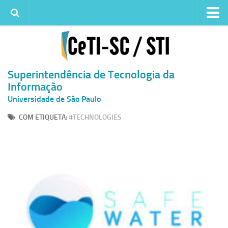
Institucional
Quem somos
Histórico
Superintendência de Tecnologia da
Informação
Metas e ações
Universidade de São Paulo
Superintendência de TI
COM ETIQUETA:
#TECHNOLOGIES
Atendimento
Solicitar um serviço
Atendimento ao Usuário
Serviços
Reserva de espaços físicos
Competências
Infraestrutura