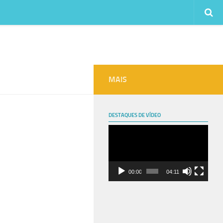
MAIS
DESTAQUES DE VÍDEO
Tocador
de
vídeo
00:00
04:11