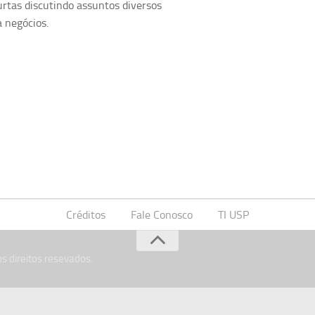
urtas discutindo assuntos diversos
a negócios.
Créditos
Fale Conosco
TI USP
s direitos resevados.