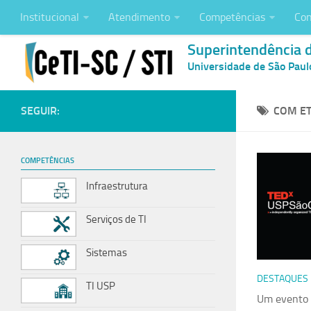
Institucional
Atendimento
Competências
Con
Superintendência 
Universidade de São Paul
SEGUIR:
COM ET
COMPETÊNCIAS
Infraestrutura
Serviços de TI
Sistemas
DESTAQUES
TI USP
Um evento 