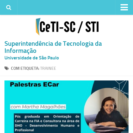
Institucional
Quem somos
Histórico
Superintendência de Tecnologia da
Informação
Metas e ações
Universidade de São Paulo
Superintendência de TI
COM ETIQUETA:
TRAINEE
Atendimento
Solicitar um serviço
Atendimento ao Usuário
Serviços
Reserva de espaços físicos
Competências
Infraestrutura