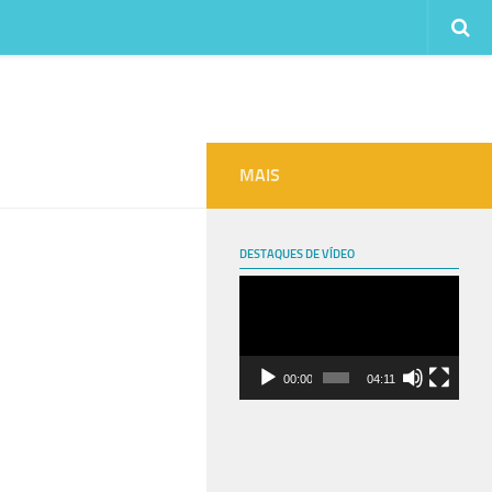
MAIS
DESTAQUES DE VÍDEO
Tocador
de
vídeo
00:00
04:11