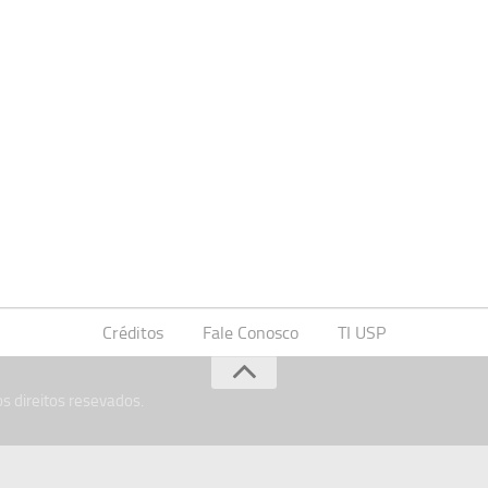
Créditos
Fale Conosco
TI USP
s direitos resevados.