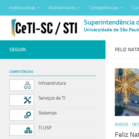
Institucional
Atendimento
Competências
Con
Superintendência 
Universidade de São Paul
SEGUIR:
FELIZ NAT
COMPETÊNCIAS
Infraestrutura
Serviços de TI
Sistemas
AVISOS
/
DE
TI USP
Feliz Na