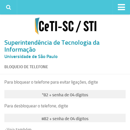
Institucional
Quem somos
Histórico
Superintendência de Tecnologia da
Informação
Metas e ações
Universidade de São Paulo
Superintendência de TI
BLOQUEIO DE TELEFONE
Atendimento
Solicitar um serviço
Para bloquear o telefone para evitar ligações, digite
Atendimento ao Usuário
*82 + senha de 04 dígitos
Serviços
Para desbloquear o telefone, digite
Reserva de espaços físicos
Competências
#82 + senha de 04 dígitos
Infraestrutura
+
Veja também