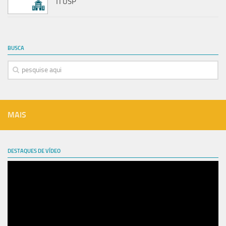
TI USP
BUSCA
MAIS
DESTAQUES DE VÍDEO
Tocador
de
vídeo