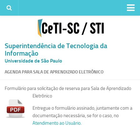
Institucional
Quem somos
Histórico
Superintendência de Tecnologia da
Informação
Metas e ações
Universidade de São Paulo
Superintendência de TI
AGENDA PARA SALA DE APRENDIZADO ELETRÔNICO
Atendimento
Solicitar um serviço
Formulário para solicitação de reserva para Sala de Aprendizado
Atendimento ao Usuário
Eletrônico
Serviços
Entregue o formulário assinado, juntamente com a
documentação necessária, se for o caso, no
Reserva de espaços físicos
Atendimento ao Usuário.
Competências
Infraestrutura