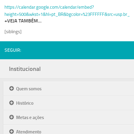
https://calendar.google.com/calendar/embed?
Serviços
height=500&wkst=1&hl=pt_BR&bgcolor=%23FFFFFF&src=usp.br_gc
Sistemas
+VEJA TAMBÉM…
Contato
[siblings]
Localização
SEGUIR:
Institucional
Quem somos
Histórico
Metas e ações
Atendimento