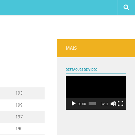
MAIS
DESTAQUES DE VÍDEO
Tocador
de
193
vídeo
00:00
04:11
199
197
190