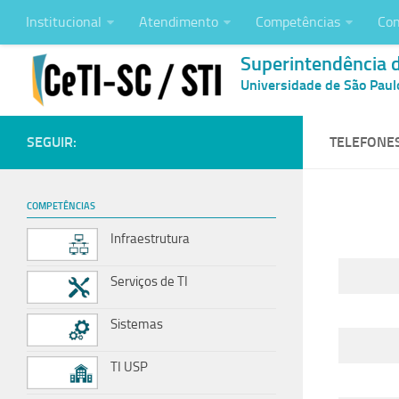
Institucional
Atendimento
Competências
Con
Superintendência 
Universidade de São Paul
SEGUIR:
TELEFONES
COMPETÊNCIAS
Infraestrutura
Serviços de TI
Sistemas
TI USP