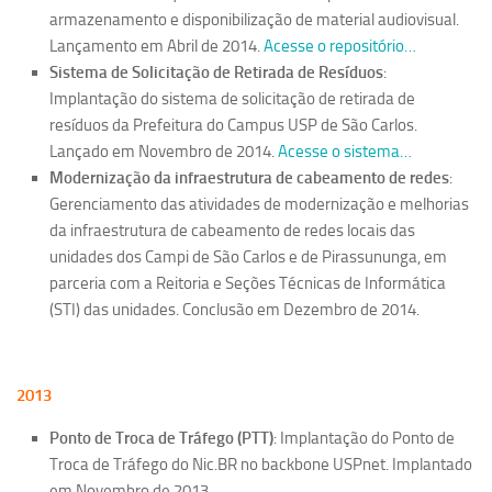
armazenamento e disponibilização de material audiovisual.
Serviços
Lançamento em Abril de 2014.
Acesse o repositório…
Sistemas
Sistema de Solicitação de Retirada de Resíduos
:
Implantação do sistema de solicitação de retirada de
Contato
resíduos da Prefeitura do Campus USP de São Carlos.
Localização
Lançado em Novembro de 2014.
Acesse o sistema…
Modernização da infraestrutura de cabeamento de redes
:
Gerenciamento das atividades de modernização e melhorias
da infraestrutura de cabeamento de redes locais das
unidades dos Campi de São Carlos e de Pirassununga, em
parceria com a Reitoria e Seções Técnicas de Informática
(STI) das unidades. Conclusão em Dezembro de 2014.
2013
Ponto de Troca de Tráfego (PTT)
: Implantação do Ponto de
Troca de Tráfego do Nic.BR no backbone USPnet. Implantado
em Novembro de 2013.