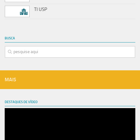
TI USP
BUSCA
MAIS
DESTAQUES DE VÍDEO
Tocador
de
vídeo