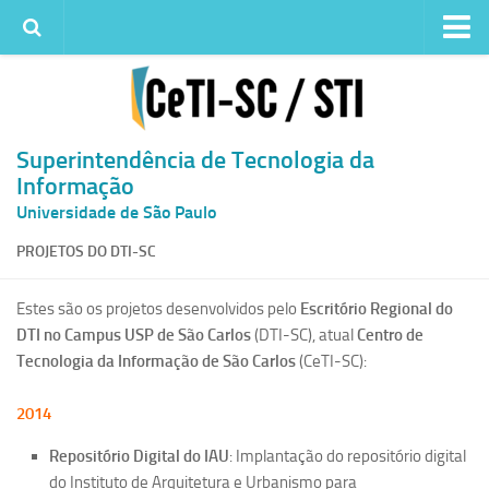
Institucional
Quem somos
Histórico
Superintendência de Tecnologia da
Informação
Metas e ações
Universidade de São Paulo
Superintendência de TI
PROJETOS DO DTI-SC
Atendimento
Solicitar um serviço
Estes são os projetos desenvolvidos pelo
Escritório Regional do
DTI no Campus USP de São Carlos
Atendimento ao Usuário
(DTI-SC), atual
Centro de
Tecnologia da Informação de São Carlos
(CeTI-SC):
Serviços
Reserva de espaços físicos
2014
Competências
Repositório Digital do IAU
: Implantação do repositório digital
do Instituto de Arquitetura e Urbanismo para
Infraestrutura