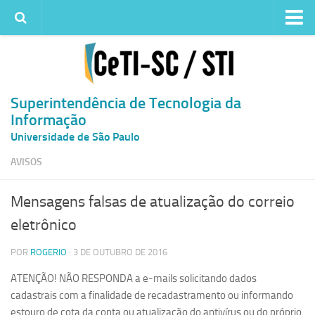
Institucional
Quem somos
Histórico
Superintendência de Tecnologia da
Informação
Metas e ações
Universidade de São Paulo
Superintendência de TI
AVISOS
Atendimento
Solicitar um serviço
Mensagens falsas de atualização do correio
Atendimento ao Usuário
eletrônico
Serviços
POR
ROGERIO
· 3 DE OUTUBRO DE 2016
Reserva de espaços físicos
ATENÇÃO! NÃO RESPONDA a e-mails solicitando dados
Competências
cadastrais com a finalidade de recadastramento ou informando
Infraestrutura
estouro de cota da conta ou atualização do antivírus ou do próprio